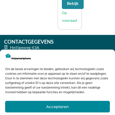
Bekijk
CONTACTGEGEVENS
Heiligeweg 43A
1561 DE, Krommenie
075 641 5169
info@holysmartphone.nl
Om de beste ervaringen te bieden, gebruiken wij technologieën zoals
cookies om informatie over je apparaat op te slaan en/of te raadplegen.
Maandag:
11:00 - 18:00
Door in te stemmen met deze technologieën kunnen wij gegevens zoals
Dinsdag:
09:00 - 18:00
surfgedrag of unieke ID's op deze site verwerken. Als je geen
toestemming geeft of uw toestemming intrekt, kan dit een nadelige
Woensdag:
09:00 - 18:00
invloed hebben op bepaalde functies en mogelijkheden.
Donderdag:
09:00 - 18:00
Accepteren
Vrijdag:
09:00 - 18:00