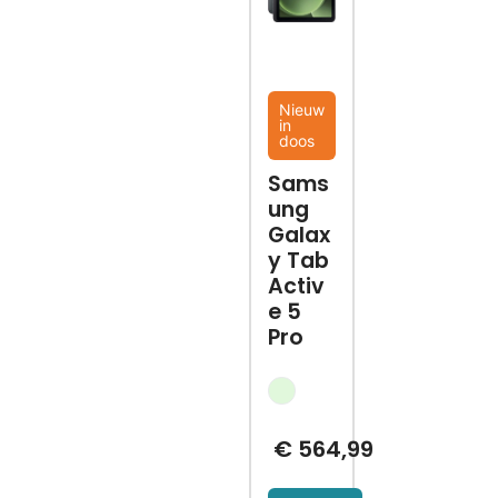
Nieuw
in
doos
Sams
ung
Galax
y Tab
Activ
e 5
Pro
€
564,99