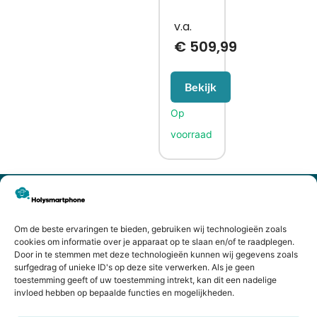
€
509,99
Bekijk
CONTACTGEGEVENS
Heiligeweg 43A
1561 DE, Krommenie
Om de beste ervaringen te bieden, gebruiken wij technologieën zoals
cookies om informatie over je apparaat op te slaan en/of te raadplegen.
075 641 5169
Door in te stemmen met deze technologieën kunnen wij gegevens zoals
info@holysmartphone.nl
surfgedrag of unieke ID's op deze site verwerken. Als je geen
toestemming geeft of uw toestemming intrekt, kan dit een nadelige
Maandag:
11:00 - 18:00
invloed hebben op bepaalde functies en mogelijkheden.
Dinsdag:
09:00 - 18:00