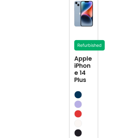
Refurbished
Apple
iPhon
e 14
Plus