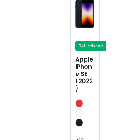
Refurbished
Apple
iPhon
e SE
(2022
)