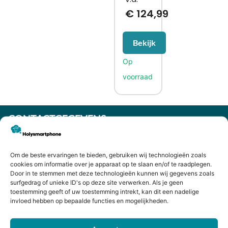
€
124,99
Bekijk
CONTACTGEGEVENS
Heiligeweg 43A
1561 DE, Krommenie
Om de beste ervaringen te bieden, gebruiken wij technologieën zoals
075 641 5169
cookies om informatie over je apparaat op te slaan en/of te raadplegen.
info@holysmartphone.nl
Door in te stemmen met deze technologieën kunnen wij gegevens zoals
surfgedrag of unieke ID's op deze site verwerken. Als je geen
Maandag:
11:00 - 18:00
toestemming geeft of uw toestemming intrekt, kan dit een nadelige
Dinsdag:
09:00 - 18:00
invloed hebben op bepaalde functies en mogelijkheden.
Woensdag:
09:00 - 18:00