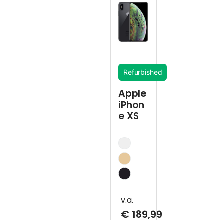
Refurbished
Apple
iPhon
e XS
€
189,99