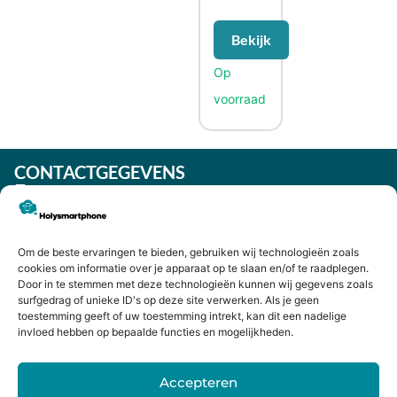
Bekijk
CONTACTGEGEVENS
Heiligeweg 43A
1561 DE, Krommenie
075 641 5169
Om de beste ervaringen te bieden, gebruiken wij technologieën zoals
info@holysmartphone.nl
cookies om informatie over je apparaat op te slaan en/of te raadplegen.
Maandag:
11:00 - 18:00
Door in te stemmen met deze technologieën kunnen wij gegevens zoals
surfgedrag of unieke ID's op deze site verwerken. Als je geen
Dinsdag:
09:00 - 18:00
toestemming geeft of uw toestemming intrekt, kan dit een nadelige
invloed hebben op bepaalde functies en mogelijkheden.
Woensdag:
09:00 - 18:00
Donderdag:
09:00 - 18:00
Accepteren