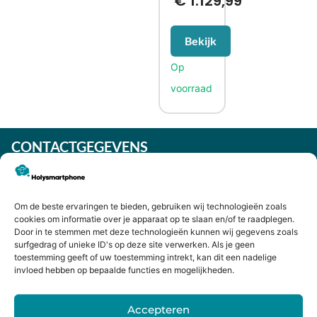
€
1.129,99
Bekijk
CONTACTGEGEVENS
Heiligeweg 43A
1561 DE, Krommenie
075 641 5169
Om de beste ervaringen te bieden, gebruiken wij technologieën zoals
cookies om informatie over je apparaat op te slaan en/of te raadplegen.
info@holysmartphone.nl
Door in te stemmen met deze technologieën kunnen wij gegevens zoals
Maandag:
11:00 - 18:00
surfgedrag of unieke ID's op deze site verwerken. Als je geen
toestemming geeft of uw toestemming intrekt, kan dit een nadelige
Dinsdag:
09:00 - 18:00
invloed hebben op bepaalde functies en mogelijkheden.
Woensdag:
09:00 - 18:00
Donderdag:
09:00 - 18:00
Accepteren