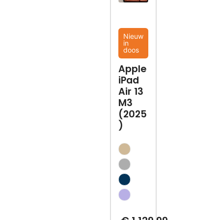
Nieuw
in
doos
Apple
iPad
Air 13
M3
(2025
)