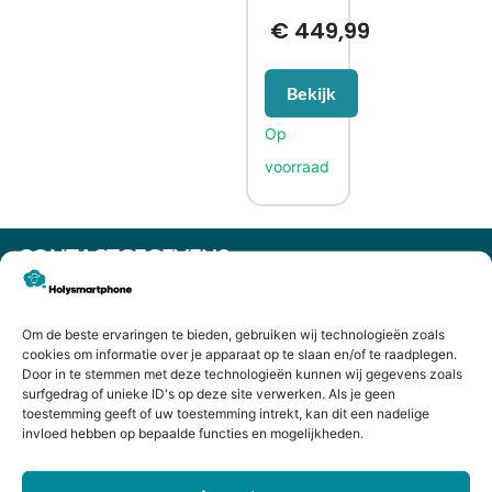
€
449,99
Bekijk
CONTACTGEGEVENS
Heiligeweg 43A
1561 DE, Krommenie
Om de beste ervaringen te bieden, gebruiken wij technologieën zoals
075 641 5169
cookies om informatie over je apparaat op te slaan en/of te raadplegen.
info@holysmartphone.nl
Door in te stemmen met deze technologieën kunnen wij gegevens zoals
surfgedrag of unieke ID's op deze site verwerken. Als je geen
Maandag:
11:00 - 18:00
toestemming geeft of uw toestemming intrekt, kan dit een nadelige
Dinsdag:
09:00 - 18:00
invloed hebben op bepaalde functies en mogelijkheden.
Woensdag:
09:00 - 18:00