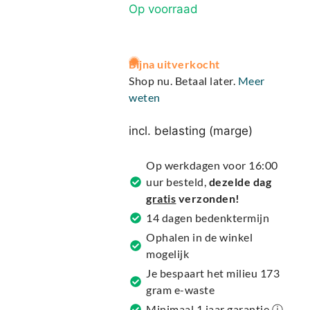
Op voorraad
A
Bijna uitverkocht
l
Shop nu. Betaal later.
Meer
t
weten
e
r
incl. belasting (marge)
n
a
Op werkdagen voor 16:00
t
uur besteld,
dezelde dag
i
gratis
verzonden!
v
14 dagen bedenktermijn
e
Ophalen in de winkel
:
mogelijk
Je bespaart het milieu 173
gram e-waste
Minimaal 1 jaar garantie ⓘ