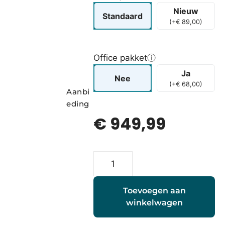
Nieuw
Standaard
(
+
€
89,00
)
Office pakket
ⓘ
Ja
Nee
(
+
€
68,00
)
Aanbi
eding
€
949,99
Toevoegen aan
winkelwagen