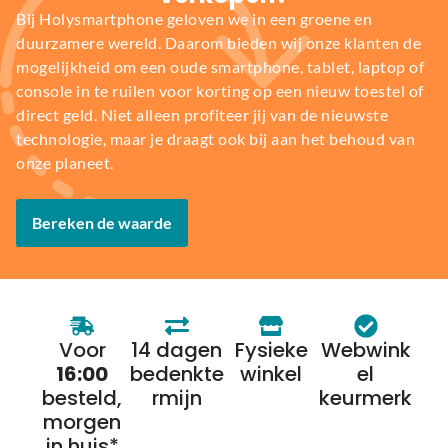
Bij Holysmartphone geloven we in een groene en
duurzamere wereld. Daarom bieden wij onze klanten de
mogelijkheid om een oude smartphone, tablet, laptop of
console in te ruilen voor korting op een nieuw toestel of
direct geld. Niet alleen profiteer jij van de nieuwste
technologie, maar je draagt ook bij aan het behoud van
onze planeet.
Bereken de waarde
Voor
14 dagen
Fysieke
Webwink
16:00
bedenkte
winkel
el
besteld,
rmijn
keurmerk
morgen
in huis*