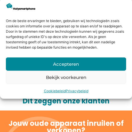
integratie tussen hardware en software, wat zorgt
voor een ongeëvenaarde gebruikerservaring. Met
macOS geniet je van een veilig, stabiel en intuïtief
Om de beste ervaringen te bieden, gebruiken wij technologieën zoals
besturingssysteem dat perfect samenwerkt met al je
cookies om informatie over je apparaat op te slaan en/of te raadplegen.
andere Apple-apparaten. Investeren in een MacBook
Door in te stemmen met deze technologieën kunnen wij gegevens zoals
betekent kiezen voor kwaliteit, duurzaamheid en een
surfgedrag of unieke ID's op deze site verwerken. Als je geen
toestemming geeft of uw toestemming intrekt, kan dit een nadelige
laptop die jarenlang uitstekend blijft presteren.
invloed hebben op bepaalde functies en mogelijkheden.
Bestel vandaag nog jouw Apple MacBook Air 2023
Accepteren
bij Holysmartphone en ervaar zelf de snelheid en het
prachtige design van deze 15-inch krachtpatser.
Bekijk voorkeuren
Cookiebeleid
Privacybeleid
Dit zeggen onze klanten
Jouw oude apparaat inruilen of
verkopen?