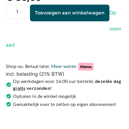
Op
Toevoegen aan winkelwagen
voorr
A
aad
l
t
e
Shop nu. Betaal later.
Meer weten
r
incl. belasting (21% BTW)
n
Op werkdagen voor 16:00 uur besteld,
dezelde dag
a
gratis
verzonden!
t
Ophalen in de winkel mogelijk
i
Gemakkelijk over te zetten op eigen abonnement
v
e
: