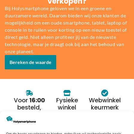
verkopen?
Bij Holysmartphone geloven we in een groene en
duurzamere wereld. Daarom bieden wij onze klanten de
mogelijkheid om een oude smartphone, tablet, laptop of
console in te ruilen voor korting op een nieuw toestel of
direct geld. Niet alleen profiteer jij van de nieuwste
technologie, maar je draagt ook bij aan het behoud van
onze planeet.
Bereken de waarde
Voor
16:00
Fysieke
Webwinkel
besteld,
winkel
keurmerk
morgen in
huis*
Om de beste ervaringen te bieden, gebruiken wij technologieën zoals