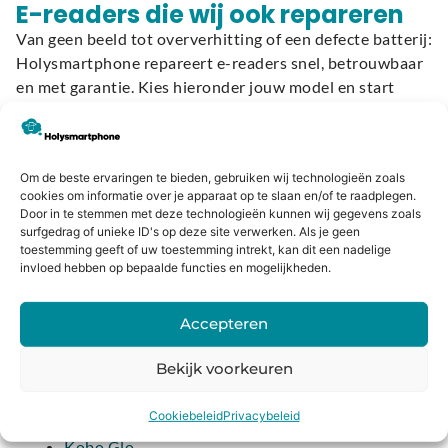
E-readers die wij ook repareren
Van geen beeld tot oververhitting of een defecte batterij:
Holysmartphone repareert e-readers snel, betrouwbaar
en met garantie. Kies hieronder jouw model en start
direct met het plannen van je reparatie:
Kobo
Om de beste ervaringen te bieden, gebruiken wij technologieën zoals
cookies om informatie over je apparaat op te slaan en/of te raadplegen.
Kobo Aura H2O Edition 2
Door in te stemmen met deze technologieën kunnen wij gegevens zoals
Kobo Aura H2O Edition 1
surfgedrag of unieke ID's op deze site verwerken. Als je geen
toestemming geeft of uw toestemming intrekt, kan dit een nadelige
Kobo Aura One
invloed hebben op bepaalde functies en mogelijkheden.
Kobo Aura Edition 2
Kobo Aura Edition 1
Accepteren
Kobo Clara HD
Kobo Clara 2E
Bekijk voorkeuren
Kobo Elipsa
Kobo Elipsa 2E
Cookiebeleid
Privacybeleid
Kobo Forma
Kobo Glo