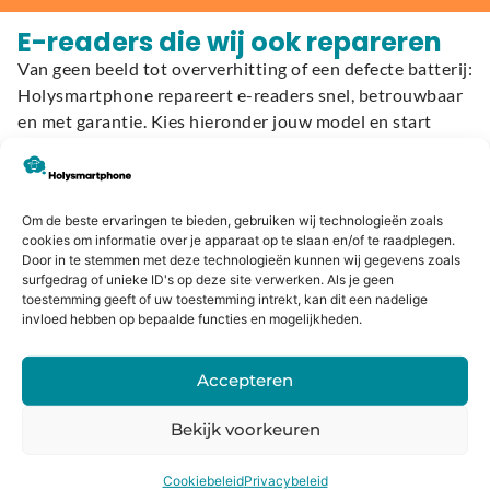
E-readers die wij ook repareren
Van geen beeld tot oververhitting of een defecte batterij:
Holysmartphone repareert e-readers snel, betrouwbaar
en met garantie. Kies hieronder jouw model en start
direct met het plannen van je reparatie:
Kobo
Om de beste ervaringen te bieden, gebruiken wij technologieën zoals
cookies om informatie over je apparaat op te slaan en/of te raadplegen.
Kobo Aura H2O Edition 2
Door in te stemmen met deze technologieën kunnen wij gegevens zoals
Kobo Aura H2O Edition 1
surfgedrag of unieke ID's op deze site verwerken. Als je geen
toestemming geeft of uw toestemming intrekt, kan dit een nadelige
Kobo Aura One
invloed hebben op bepaalde functies en mogelijkheden.
Kobo Aura Edition 2
Kobo Aura Edition 1
Accepteren
Kobo Clara HD
Kobo Clara 2E
Bekijk voorkeuren
Kobo Elipsa
Kobo Elipsa 2E
Cookiebeleid
Privacybeleid
Kobo Forma