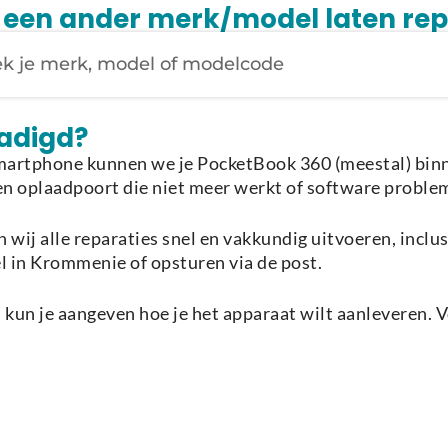
je een ander merk/model laten re
Laden van modellen..
hadigd?
martphone kunnen we je PocketBook 360 (meestal) binne
een oplaadpoort die niet meer werkt of software problem
 wij alle reparaties snel en vakkundig uitvoeren, inclu
el in Krommenie of opsturen via de post.
kun je aangeven hoe je het apparaat wilt aanleveren. V