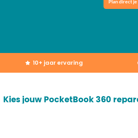
Plan direct je
10+ jaar ervaring
Kies jouw PocketBook 360 repar