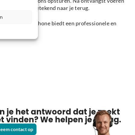
eenvoudig naar ons opsturen. Na ontvangst voeren
 veilig en aangetekend naar je terug.
en
start: Holysmartphone biedt een professionele en
n je het antwoord dat je zoekt
et vinden? We helpen je graag.
eem contact op