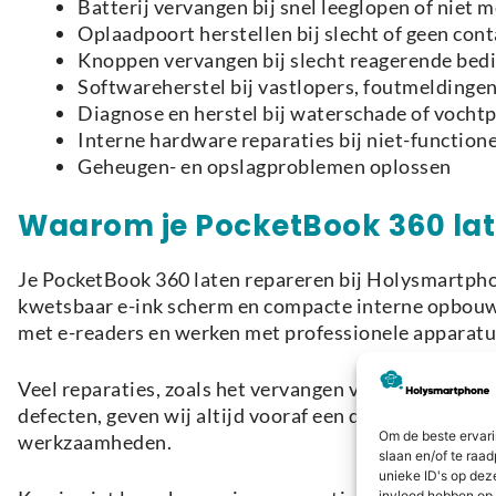
Batterij vervangen bij snel leeglopen of niet 
Oplaadpoort herstellen bij slecht of geen cont
Knoppen vervangen bij slecht reagerende bed
Softwareherstel bij vastlopers, foutmeldinge
Diagnose en herstel bij waterschade of voch
Interne hardware reparaties bij niet-functio
Geheugen- en opslagproblemen oplossen
Waarom je PocketBook 360 lat
Je PocketBook 360 laten repareren bij Holysmartphon
kwetsbaar e-ink scherm en compacte interne opbouw,
met e-readers en werken met professionele apparatuu
Veel reparaties, zoals het vervangen van een batteri
defecten, geven wij altijd vooraf een duidelijke dia
Om de beste ervari
werkzaamheden.
slaan en/of te raa
unieke ID's op dez