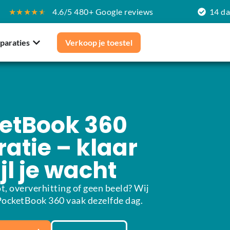
★★★★
★
4.6/5 480+ Google reviews
14 d
paraties
Verkoop je toestel
etBook 360
atie – klaar
jl je wacht
t, oververhitting of geen beeld? Wij
PocketBook 360 vaak dezelfde dag.