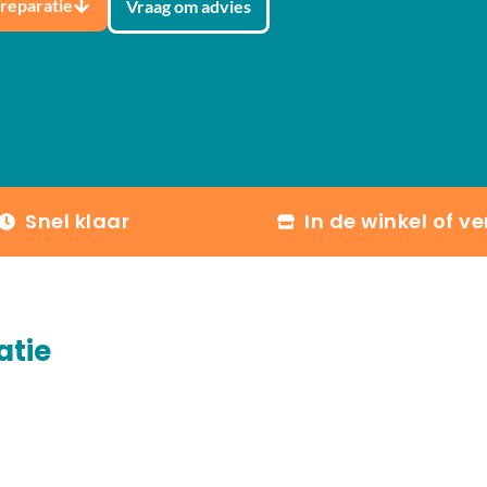
 reparatie
Vraag om advies
Snel klaar
In de winkel of v
atie