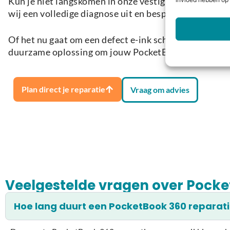
Kun je niet langskomen in onze vestiging in Kromme
invloed hebben op 
wij een volledige diagnose uit en bespreken we de be
Of het nu gaat om een defect e-ink scherm, een batte
duurzame oplossing om jouw PocketBook 360 weer op
Plan direct je reparatie
Vraag om advies
Veelgestelde vragen over Pocke
Hoe lang duurt een PocketBook 360 reparat