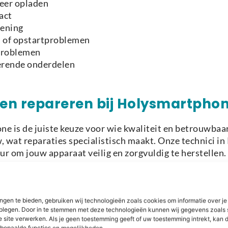
meer opladen
act
iening
n of opstartproblemen
tproblemen
nerende onderdelen
en repareren bij Holysmartpho
e is de juiste keuze voor wie kwaliteit en betrouwbaar
 wat reparaties specialistisch maakt. Onze technici 
r om jouw apparaat veilig en zorgvuldig te herstellen.
j of oplaadpoort, voeren wij doorgaans snel uit. Bij co
gnose en advies. Wij gebruiken onderdelen van hoge kwal
ngen te bieden, gebruiken wij technologieën zoals cookies om informatie over je
dplegen. Door in te stemmen met deze technologieën kunnen wij gegevens zoals 
e site verwerken. Als je geen toestemming geeft of uw toestemming intrekt, kan d