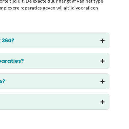
te tijd uit. De exacte duur hangt af van het type
mplexere reparaties geven wij altijd vooraf een
 360?
paraties?
e?