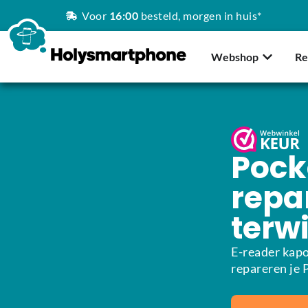
Voor
16:00
besteld, morgen in huis*
Webshop
Re
Pock
repar
terwi
E-reader kapo
repareren je 