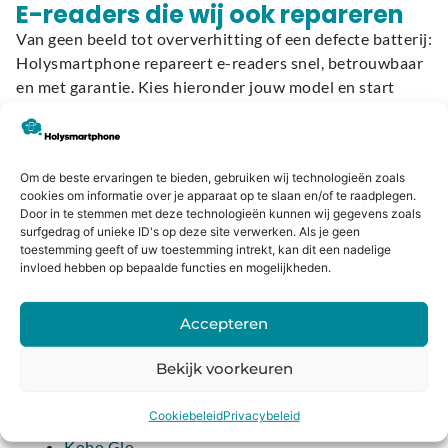
E-readers die wij ook repareren
Van geen beeld tot oververhitting of een defecte batterij:
Holysmartphone repareert e-readers snel, betrouwbaar
en met garantie. Kies hieronder jouw model en start
direct met het plannen van je reparatie:
Kobo
Om de beste ervaringen te bieden, gebruiken wij technologieën zoals
cookies om informatie over je apparaat op te slaan en/of te raadplegen.
Kobo Aura H2O Edition 2
Door in te stemmen met deze technologieën kunnen wij gegevens zoals
Kobo Aura H2O Edition 1
surfgedrag of unieke ID's op deze site verwerken. Als je geen
toestemming geeft of uw toestemming intrekt, kan dit een nadelige
Kobo Aura One
invloed hebben op bepaalde functies en mogelijkheden.
Kobo Aura Edition 2
Kobo Aura Edition 1
Accepteren
Kobo Clara HD
Kobo Clara 2E
Bekijk voorkeuren
Kobo Elipsa
Kobo Elipsa 2E
Cookiebeleid
Privacybeleid
Kobo Forma
Kobo Glo