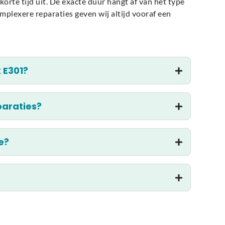
rte tijd uit. De exacte duur hangt af van het type
mplexere reparaties geven wij altijd vooraf een
 E301?
paraties?
e?