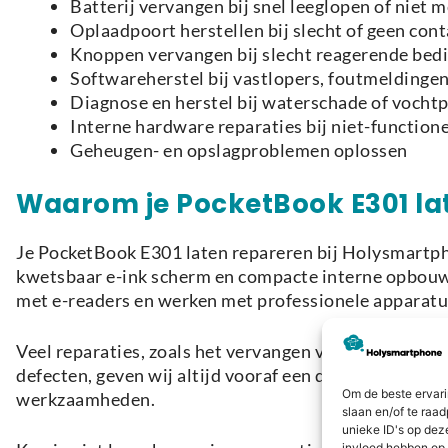
Batterij vervangen bij snel leeglopen of niet 
Oplaadpoort herstellen bij slecht of geen cont
Knoppen vervangen bij slecht reagerende bed
Softwareherstel bij vastlopers, foutmeldinge
Diagnose en herstel bij waterschade of voch
Interne hardware reparaties bij niet-functio
Geheugen- en opslagproblemen oplossen
Waarom je PocketBook E301 la
Je PocketBook E301 laten repareren bij Holysmartpho
kwetsbaar e-ink scherm en compacte interne opbouw,
met e-readers en werken met professionele apparatuu
Veel reparaties, zoals het vervangen van een batteri
defecten, geven wij altijd vooraf een duidelijke dia
Om de beste ervari
werkzaamheden.
slaan en/of te raa
unieke ID's op dez