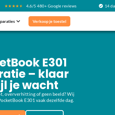
★★★★
★
4.6/5 480+ Google reviews
14 d
paraties
Verkoop je toestel
etBook E301
atie – klaar
jl je wacht
t, oververhitting of geen beeld? Wij
PocketBook E301 vaak dezelfde dag.