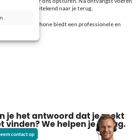
 eenvoudig naar ons opsturen. Na ontvangst voeren
 veilig en aangetekend naar je terug.
en
start: Holysmartphone biedt een professionele en
n je het antwoord dat je zoekt
et vinden? We helpen je graag.
eem contact op