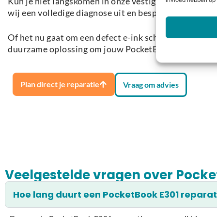
Kun je niet langskomen in onze vestiging in Kromme
invloed hebben op 
wij een volledige diagnose uit en bespreken we de be
Of het nu gaat om een defect e-ink scherm, een batte
duurzame oplossing om jouw PocketBook E301 weer o
Plan direct je reparatie
Vraag om advies
Veelgestelde vragen over Pocke
Hoe lang duurt een PocketBook E301 repara