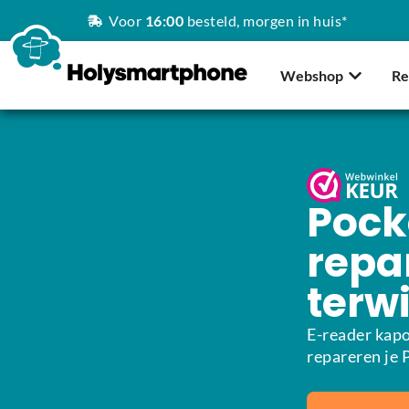
Voor
16:00
besteld, morgen in huis*
Webshop
Re
Pock
repar
terwi
E-reader kapo
repareren je 