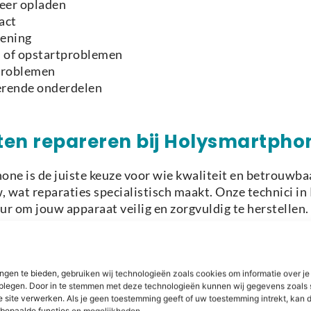
meer opladen
act
iening
n of opstartproblemen
tproblemen
nerende onderdelen
ten repareren bij Holysmartpho
ne is de juiste keuze voor wie kwaliteit en betrouwbaa
 wat reparaties specialistisch maakt. Onze technici 
r om jouw apparaat veilig en zorgvuldig te herstellen.
j of oplaadpoort, voeren wij doorgaans snel uit. Bij co
gnose en advies. Wij gebruiken onderdelen van hoge kwal
ngen te bieden, gebruiken wij technologieën zoals cookies om informatie over je
dplegen. Door in te stemmen met deze technologieën kunnen wij gegevens zoals 
e site verwerken. Als je geen toestemming geeft of uw toestemming intrekt, kan d