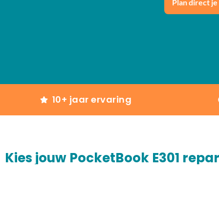
Plan direct je
10+ jaar ervaring
Kies jouw PocketBook E301 repar