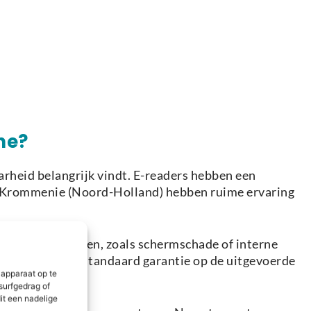
ne?
rheid belangrijk vindt. E-readers hebben een
in Krommenie (Noord-Holland) hebben ruime ervaring
mplexere problemen, zoals schermschade of interne
iteit en bieden standaard garantie op de uitgevoerde
 apparaat op te
surfgedrag of
it een nadelige