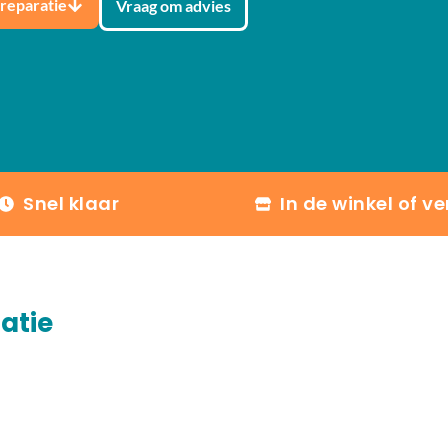
 reparatie
Vraag om advies
Snel klaar
In de winkel of v
atie