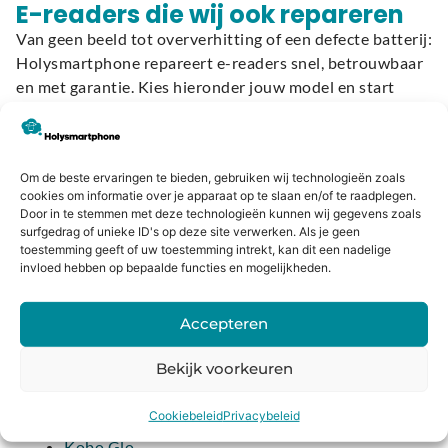
E-readers die wij ook repareren
Van geen beeld tot oververhitting of een defecte batterij:
Holysmartphone repareert e-readers snel, betrouwbaar
en met garantie. Kies hieronder jouw model en start
direct met het plannen van je reparatie:
Kobo
Om de beste ervaringen te bieden, gebruiken wij technologieën zoals
cookies om informatie over je apparaat op te slaan en/of te raadplegen.
Kobo Aura H2O Edition 2
Door in te stemmen met deze technologieën kunnen wij gegevens zoals
Kobo Aura H2O Edition 1
surfgedrag of unieke ID's op deze site verwerken. Als je geen
toestemming geeft of uw toestemming intrekt, kan dit een nadelige
Kobo Aura One
invloed hebben op bepaalde functies en mogelijkheden.
Kobo Aura Edition 2
Kobo Aura Edition 1
Accepteren
Kobo Clara HD
Kobo Clara 2E
Bekijk voorkeuren
Kobo Elipsa
Kobo Elipsa 2E
Cookiebeleid
Privacybeleid
Kobo Forma
Kobo Glo