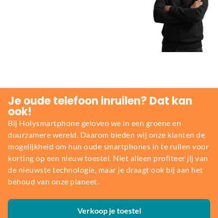
Je oude telefoon inruilen? Dat kan
ook!
Bij Holysmartphone geloven we in een groene en
duurzamere wereld. Daarom bieden wij onze klanten de
mogelijkheid om hun oude smartphones in te ruilen voor
korting op een nieuw toestel. Niet alleen profiteer jij van
de nieuwste technologie, maar je draagt ook bij aan het
behoud van onze planeet.
Verkoop je toestel