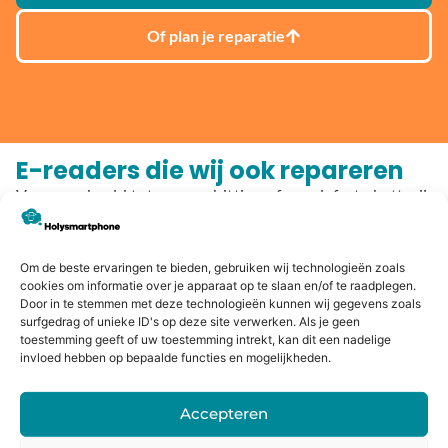
Of plan je reparatie
E-readers die wij ook repareren
Van geen beeld tot oververhitting of een defecte batterij:
Holysmartphone repareert e-readers snel, betrouwbaar
en met garantie. Kies hieronder jouw model en start
direct met het plannen van je reparatie:
Om de beste ervaringen te bieden, gebruiken wij technologieën zoals
cookies om informatie over je apparaat op te slaan en/of te raadplegen.
Door in te stemmen met deze technologieën kunnen wij gegevens zoals
Kobo
surfgedrag of unieke ID's op deze site verwerken. Als je geen
toestemming geeft of uw toestemming intrekt, kan dit een nadelige
invloed hebben op bepaalde functies en mogelijkheden.
Kobo Aura H2O Edition 2
Kobo Aura H2O Edition 1
Kobo Aura One
Accepteren
Kobo Aura Edition 2