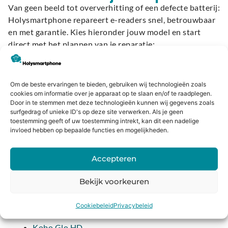
Van geen beeld tot oververhitting of een defecte batterij:
Holysmartphone repareert e-readers snel, betrouwbaar
en met garantie. Kies hieronder jouw model en start
direct met het plannen van je reparatie:
Kobo
Om de beste ervaringen te bieden, gebruiken wij technologieën zoals
Kobo Aura H2O Edition 2
cookies om informatie over je apparaat op te slaan en/of te raadplegen.
Door in te stemmen met deze technologieën kunnen wij gegevens zoals
Kobo Aura H2O Edition 1
surfgedrag of unieke ID's op deze site verwerken. Als je geen
Kobo Aura One
toestemming geeft of uw toestemming intrekt, kan dit een nadelige
Kobo Aura Edition 2
invloed hebben op bepaalde functies en mogelijkheden.
Kobo Aura Edition 1
Kobo Clara HD
Accepteren
Kobo Clara 2E
Kobo Elipsa
Bekijk voorkeuren
Kobo Elipsa 2E
Kobo Forma
Cookiebeleid
Privacybeleid
Kobo Glo
Kobo Glo HD