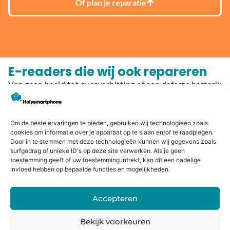
Of plan je reparatie
E-readers die wij ook repareren
Van geen beeld tot oververhitting of een defecte batterij:
Holysmartphone repareert e-readers snel, betrouwbaar
en met garantie. Kies hieronder jouw model en start
direct met het plannen van je reparatie:
Om de beste ervaringen te bieden, gebruiken wij technologieën zoals
cookies om informatie over je apparaat op te slaan en/of te raadplegen.
Door in te stemmen met deze technologieën kunnen wij gegevens zoals
Kobo
surfgedrag of unieke ID's op deze site verwerken. Als je geen
toestemming geeft of uw toestemming intrekt, kan dit een nadelige
Kobo Aura H2O Edition 2
invloed hebben op bepaalde functies en mogelijkheden.
Kobo Aura H2O Edition 1
Kobo Aura One
Accepteren
Kobo Aura Edition 2
Kobo Aura Edition 1
Bekijk voorkeuren