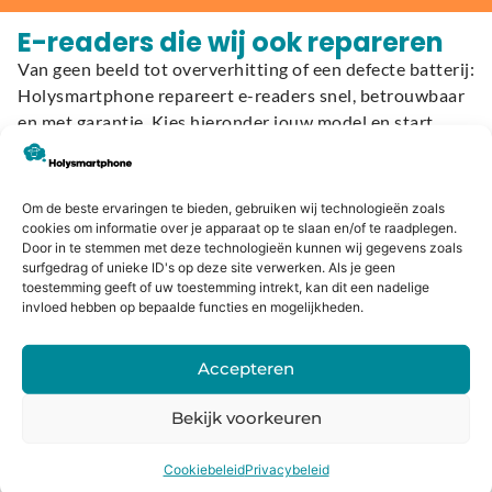
E-readers die wij ook repareren
Van geen beeld tot oververhitting of een defecte batterij:
Holysmartphone repareert e-readers snel, betrouwbaar
en met garantie. Kies hieronder jouw model en start
direct met het plannen van je reparatie:
Kobo
Om de beste ervaringen te bieden, gebruiken wij technologieën zoals
cookies om informatie over je apparaat op te slaan en/of te raadplegen.
Door in te stemmen met deze technologieën kunnen wij gegevens zoals
Kobo Aura H2O Edition 2
surfgedrag of unieke ID's op deze site verwerken. Als je geen
Kobo Aura H2O Edition 1
toestemming geeft of uw toestemming intrekt, kan dit een nadelige
Kobo Aura One
invloed hebben op bepaalde functies en mogelijkheden.
Kobo Aura Edition 2
Kobo Aura Edition 1
Accepteren
Kobo Clara HD
Kobo Clara 2E
Bekijk voorkeuren
Kobo Elipsa
Kobo Elipsa 2E
Cookiebeleid
Privacybeleid
Kobo Forma