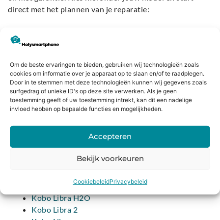
direct met het plannen van je reparatie:
Kobo
Kobo Aura H2O Edition 2
Om de beste ervaringen te bieden, gebruiken wij technologieën zoals
Kobo Aura H2O Edition 1
cookies om informatie over je apparaat op te slaan en/of te raadplegen.
Kobo Aura One
Door in te stemmen met deze technologieën kunnen wij gegevens zoals
Kobo Aura Edition 2
surfgedrag of unieke ID's op deze site verwerken. Als je geen
toestemming geeft of uw toestemming intrekt, kan dit een nadelige
Kobo Aura Edition 1
invloed hebben op bepaalde functies en mogelijkheden.
Kobo Clara HD
Kobo Clara 2E
Accepteren
Kobo Elipsa
Kobo Elipsa 2E
Bekijk voorkeuren
Kobo Forma
Kobo Glo
Cookiebeleid
Privacybeleid
Kobo Glo HD
Kobo Libra H2O
Kobo Libra 2