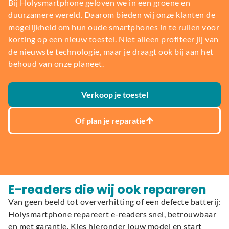
Bij Holysmartphone geloven we in een groene en
duurzamere wereld. Daarom bieden wij onze klanten de
mogelijkheid om hun oude smartphones in te ruilen voor
korting op een nieuw toestel. Niet alleen profiteer jij van
de nieuwste technologie, maar je draagt ook bij aan het
behoud van onze planeet.
Verkoop je toestel
Of plan je reparatie
E-readers die wij ook repareren
Van geen beeld tot oververhitting of een defecte batterij:
Holysmartphone repareert e-readers snel, betrouwbaar
en met garantie. Kies hieronder jouw model en start