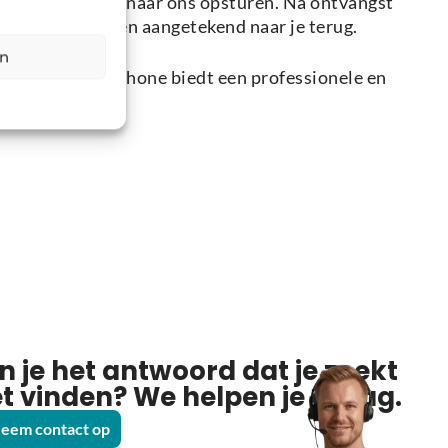
(700) eenvoudig naar ons opsturen. Na ontvangst
pparaat veilig en aangetekend naar je terug.
en
start: Holysmartphone biedt een professionele en
n je het antwoord dat je zoekt
et vinden? We helpen je graag.
eem contact op