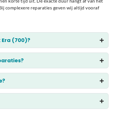
n korte tijd uit. De exacte duur hangt af van het
ij complexere reparaties geven wij altijd vooraf
 Era (700)?
paraties?
e?