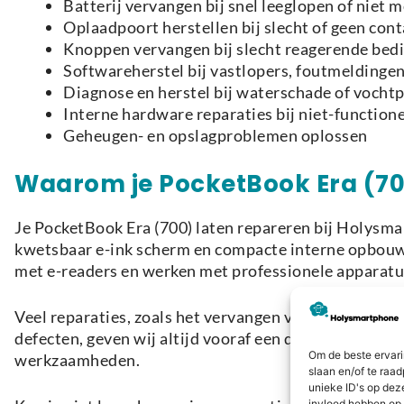
Batterij vervangen bij snel leeglopen of niet 
Oplaadpoort herstellen bij slecht of geen cont
Knoppen vervangen bij slecht reagerende bed
Softwareherstel bij vastlopers, foutmeldinge
Diagnose en herstel bij waterschade of voch
Interne hardware reparaties bij niet-functio
Geheugen- en opslagproblemen oplossen
Waarom je PocketBook Era (70
Je PocketBook Era (700) laten repareren bij Holysma
kwetsbaar e-ink scherm en compacte interne opbouw,
met e-readers en werken met professionele apparatuu
Veel reparaties, zoals het vervangen van een batteri
defecten, geven wij altijd vooraf een duidelijke dia
Om de beste ervari
werkzaamheden.
slaan en/of te raa
unieke ID's op dez