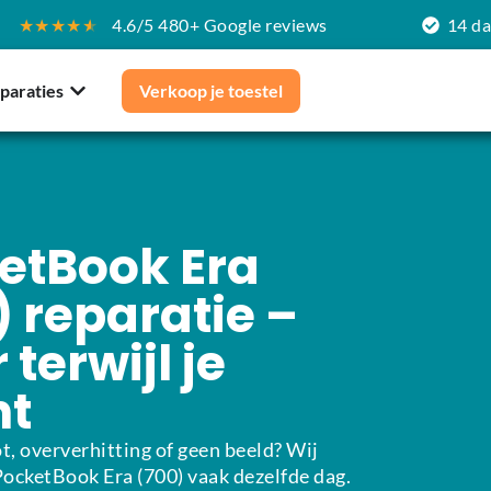
★★★★
★
4.6/5 480+ Google reviews
14 d
paraties
Verkoop je toestel
etBook Era
) reparatie –
 terwijl je
ht
t, oververhitting of geen beeld? Wij
PocketBook Era (700) vaak dezelfde dag.