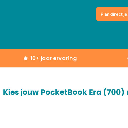
Plan direct je
10+ jaar ervaring
Kies jouw PocketBook Era (700) 