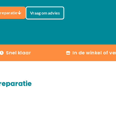
 reparatie
Vraag om advies
Snel klaar
In de winkel of v
reparatie