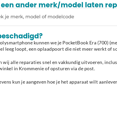
je een ander merk/model laten re
Laden van modellen..
 beschadigd?
Holysmartphone kunnen we je PocketBook Era (700) (mees
el leeg loopt, een oplaadpoort die niet meer werkt of s
 wij alle reparaties snel en vakkundig uitvoeren, inclu
e winkel in Krommenie of opsturen via de post.
vens kun je aangeven hoe je het apparaat wilt aanlever