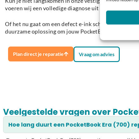
Kun je niet langskomen in onze vestiging in Kromme
invloed hebben op 
voeren wij een volledige diagnose uit en bespreken w
Of het nu gaat om een defect e-ink scherm, een batte
duurzame oplossing om jouw PocketBook Era (700) we
Plan direct je reparatie
Vraag om advies
Veelgestelde vragen over Pocke
Hoe lang duurt een PocketBook Era (700) r