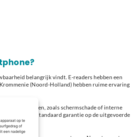
rtphone?
uwbaarheid belangrijk vindt. E-readers hebben een
in Krommenie (Noord-Holland) hebben ruime ervaring
mplexere problemen, zoals schermschade of interne
iteit en bieden standaard garantie op de uitgevoerde
 apparaat op te
surfgedrag of
it een nadelige