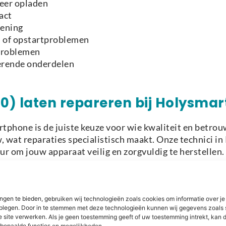
meer opladen
act
iening
n of opstartproblemen
tproblemen
nerende onderdelen
0) laten repareren bij Holysma
rtphone is de juiste keuze voor wie kwaliteit en betro
 wat reparaties specialistisch maakt. Onze technici 
r om jouw apparaat veilig en zorgvuldig te herstellen.
j of oplaadpoort, voeren wij doorgaans snel uit. Bij co
gnose en advies. Wij gebruiken onderdelen van hoge kwal
ngen te bieden, gebruiken wij technologieën zoals cookies om informatie over je
dplegen. Door in te stemmen met deze technologieën kunnen wij gegevens zoals 
e site verwerken. Als je geen toestemming geeft of uw toestemming intrekt, kan d