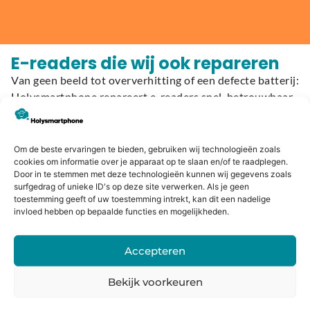
E-readers die wij ook repareren
Van geen beeld tot oververhitting of een defecte batterij:
Holysmartphone repareert e-readers snel, betrouwbaar
en met garantie. Kies hieronder jouw model en start
direct met het plannen van je reparatie:
Om de beste ervaringen te bieden, gebruiken wij technologieën zoals
Kobo
cookies om informatie over je apparaat op te slaan en/of te raadplegen.
Door in te stemmen met deze technologieën kunnen wij gegevens zoals
surfgedrag of unieke ID's op deze site verwerken. Als je geen
Kobo Aura H2O Edition 2
toestemming geeft of uw toestemming intrekt, kan dit een nadelige
Kobo Aura H2O Edition 1
invloed hebben op bepaalde functies en mogelijkheden.
Kobo Aura One
Kobo Aura Edition 2
Accepteren
Kobo Aura Edition 1
Kobo Clara HD
Bekijk voorkeuren
Kobo Clara 2E