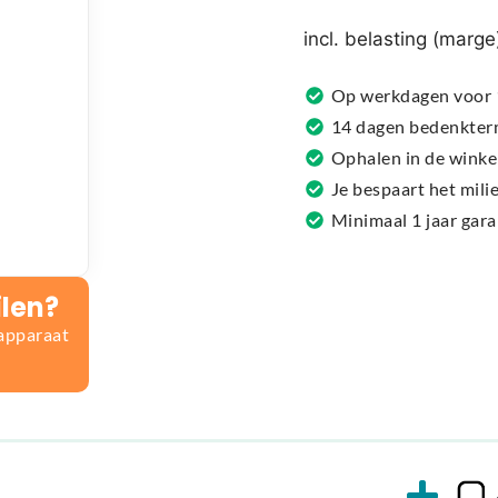
r
n
incl. belasting (marge
a
t
Op werkdagen voor 1
i
14 dagen bedenkter
v
Ophalen in de winke
e
Je bespaart het mil
:
Minimaal 1 jaar gar
ilen?
 apparaat