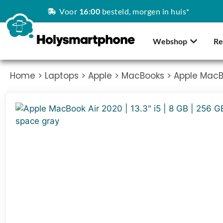
Voor
16:00
besteld, morgen in huis*
Webshop
Re
Home
>
Laptops
>
Apple
>
MacBooks
> Apple MacBoo