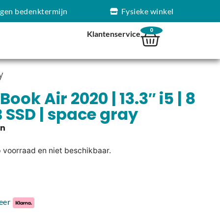
agen bedenktermijn
Fysieke winkel
0
Klantenservice
y
ok Air 2020 | 13.3″ i5 | 8
B SSD | space gray
p voorraad en niet beschikbaar.
eer