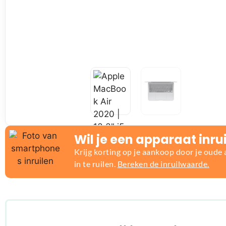
Wil je een apparaat inru
Krijg korting op je aankoop door je oude
in te ruilen.
Bereken de inruilwaarde.