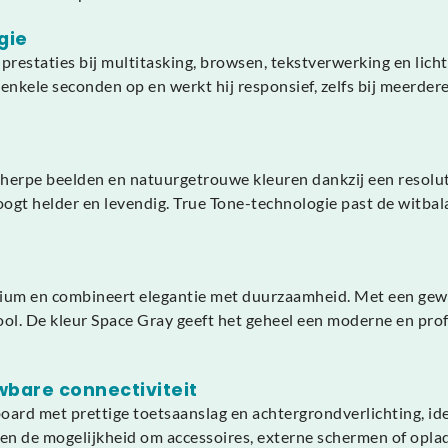
gie
e prestaties bij multitasking, browsen, tekstverwerking en l
kele seconden op en werkt hij responsief, zelfs bij meerdere 
erpe beelden en natuurgetrouwe kleuren dankzij een resoluti
l oogt helder en levendig. True Tone-technologie past de witb
ium en combineert elegantie met duurzaamheid. Met een gewi
l. De kleur Space Gray geeft het geheel een moderne en profes
wbare connectiviteit
rd met prettige toetsaanslag en achtergrondverlichting, ide
 de mogelijkheid om accessoires, externe schermen of oplade