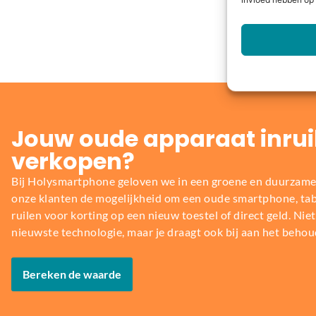
invloed hebben op 
Jouw oude apparaat inrui
verkopen?
Bij Holysmartphone geloven we in een groene en duurzame
onze klanten de mogelijkheid om een oude smartphone, table
ruilen voor korting op een nieuw toestel of direct geld. Niet 
nieuwste technologie, maar je draagt ook bij aan het behou
Bereken de waarde