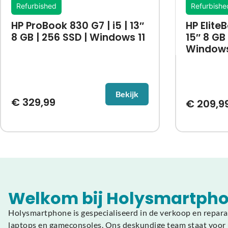
Refurbished
Refurbishe
HP ProBook 830 G7 | i5 | 13″
HP EliteB
8 GB | 256 SSD | Windows 11
15″ 8 GB 
Windows
Bekijk
€
329,99
€
209,9
Welkom bij Holysmartpho
Holysmartphone is gespecialiseerd in de verkoop en repara
laptops en gameconsoles. Ons deskundige team staat voor u