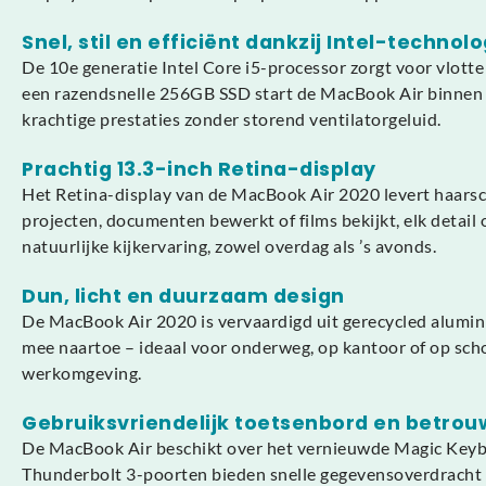
Snel, stil en efficiënt dankzij Intel-technolo
De 10e generatie Intel Core i5-processor zorgt voor vlott
een razendsnelle 256GB SSD start de MacBook Air binnen en
krachtige prestaties zonder storend ventilatorgeluid.
Prachtig 13.3-inch Retina-display
Het Retina-display van de MacBook Air 2020 levert haarsch
projecten, documenten bewerkt of films bekijkt, elk detai
natuurlijke kijkervaring, zowel overdag als ’s avonds.
Dun, licht en duurzaam design
De MacBook Air 2020 is vervaardigd uit gerecycled alumin
mee naartoe – ideaal voor onderweg, op kantoor of op schoo
werkomgeving.
Gebruiksvriendelijk toetsenbord en betrou
De MacBook Air beschikt over het vernieuwde Magic Keyboa
Thunderbolt 3-poorten bieden snelle gegevensoverdracht en