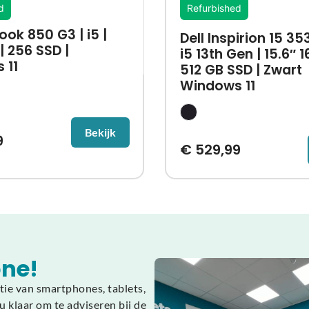
d
Refurbished
ook 850 G3 | i5 |
Dell Inspirion 15 353
| 256 SSD |
i5 13th Gen | 15.6″ 1
 11
512 GB SSD | Zwart
Windows 11
Bekijk
9
€
529,99
ne!
tie van smartphones, tablets,
 klaar om te adviseren bij de