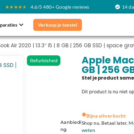
★★★★
★
4.6/5 480+ Google reviews
14 d
paraties
Verkoop je toestel
k Air 2020 | 13.3″ i5 | 8 GB | 256 GB SSD | space gra
Apple MacBo
Refurbished
GB | 256 G
Dit product is nu niet o
A
l
Bijna uitverkocht
t
Aanbiedi
Shop nu. Betaal later.
M
e
ng
weten