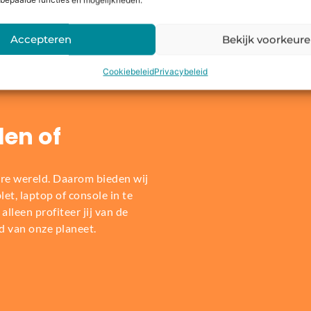
bepaalde functies en mogelijkheden.
Dit zeggen onze klanten
Accepteren
Bekijk voorkeur
Cookiebeleid
Privacybeleid
len of
re wereld. Daarom bieden wij
t, laptop of console in te
alleen profiteer jij van de
d van onze planeet.