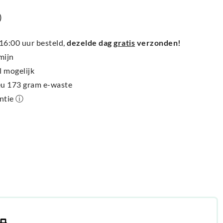
)
6:00 uur besteld,
dezelde dag
gratis
verzonden!
mijn
l mogelijk
ieu 173 gram e-waste
antie ⓘ