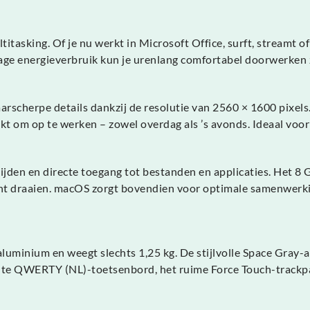
ltitasking. Of je nu werkt in Microsoft Office, surft, streamt
et lage energieverbruik kun je urenlang comfortabel doorwerke
arscherpe details dankzij de resolutie van 2560 × 1600 pixel
t om op te werken – zowel overdag als ’s avonds. Ideaal voor 
ijden en directe toegang tot bestanden en applicaties. Het 8
nt draaien. macOS zorgt bovendien voor optimale samenwerkin
uminium en weegt slechts 1,25 kg. De stijlvolle Space Gray-
chte QWERTY (NL)-toetsenbord, het ruime Force Touch-trackp