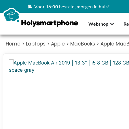
Voor
16:00
besteld, morgen in huis*
Webshop
Re
Home
>
Laptops
>
Apple
>
MacBooks
> Apple MacBoo