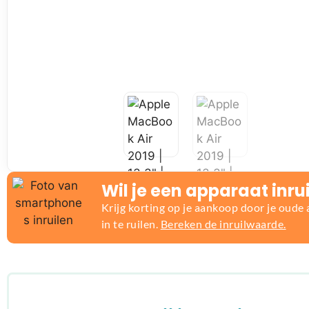
Wil je een apparaat inru
Krijg korting op je aankoop door je oude
in te ruilen.
Bereken de inruilwaarde.