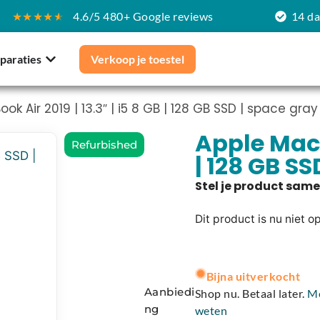
★★★★
★
4.6/5 480+ Google reviews
14 d
paraties
Verkoop je toestel
k Air 2019 | 13.3″ | i5 8 GB | 128 GB SSD | space gray
Apple MacBo
Refurbished
| 128 GB SS
Dit product is nu niet o
A
l
Bijna uitverkocht
t
Aanbiedi
Shop nu. Betaal later.
M
e
ng
weten