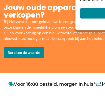
invloed hebben op 
Jouw oude apparaat inrui
verkopen?
Bij Holysmartphone geloven we in een groene en duurzame
onze klanten de mogelijkheid om een oude smartphone, table
ruilen voor korting op een nieuw toestel of direct geld. Niet 
nieuwste technologie, maar je draagt ook bij aan het behou
Bereken de waarde
Voor
16:00
besteld, morgen in huis*
1