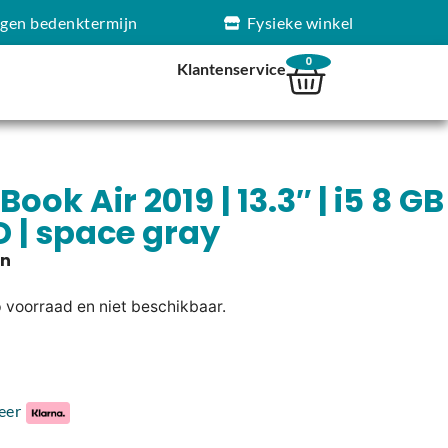
agen bedenktermijn
Fysieke winkel
0
Klantenservice
ok Air 2019 | 13.3″ | i5 8 GB
D | space gray
p voorraad en niet beschikbaar.
eer