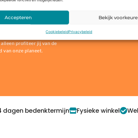
bepaalde functies en mogelijkheden.
len of
Accepteren
Bekijk voorkeur
re wereld. Daarom bieden wij
Cookiebeleid
Privacybeleid
t, laptop of console in te
alleen profiteer jij van de
d van onze planeet.
4 dagen bedenktermijn
Fysieke winkel
Web