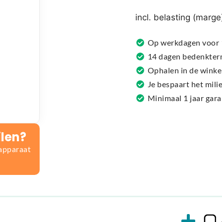
r
n
incl. belasting (marge
a
t
Op werkdagen voor 1
i
14 dagen bedenkter
v
Ophalen in de winke
e
Je bespaart het mil
:
Minimaal 1 jaar gar
ilen?
 apparaat