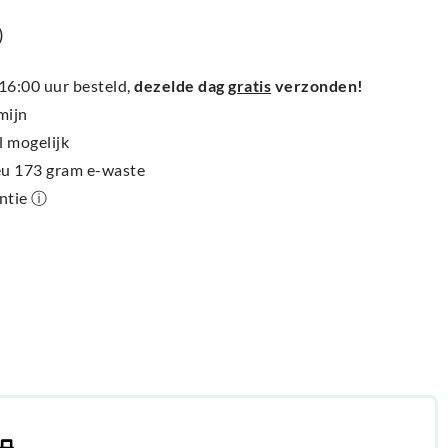
)
6:00 uur besteld,
dezelde dag
gratis
verzonden!
mijn
l mogelijk
ieu 173 gram e-waste
antie ⓘ