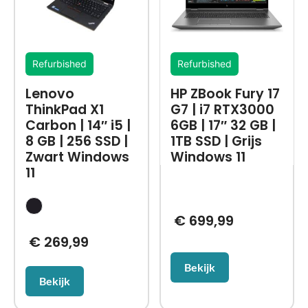
Refurbished
Refurbished
Lenovo
HP ZBook Fury 17
ThinkPad X1
G7 | i7 RTX3000
Carbon | 14″ i5 |
6GB | 17″ 32 GB |
8 GB | 256 SSD |
1TB SSD | Grijs
Zwart Windows
Windows 11
11
€
699,99
€
269,99
Bekijk
Bekijk