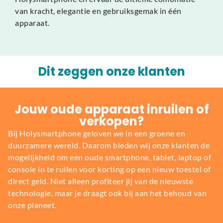
van kracht, elegantie en gebruiksgemak in één
apparaat.
Dit zeggen onze klanten
Jouw oude apparaat inruilen of
verkopen?
Bij Holysmartphone geloven we in een groene en
duurzamere wereld. Daarom bieden wij onze klanten de
mogelijkheid om een oude smartphone, tablet, laptop of
console in te ruilen voor korting op een nieuw toestel of
direct geld. Niet alleen profiteer jij van de nieuwste
technologie, maar je draagt ook bij aan het behoud van
onze planeet.