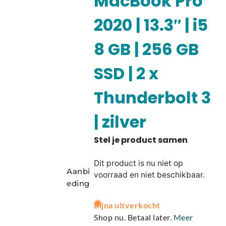
MacBook Pro
2020 | 13.3″ | i5
8 GB | 256 GB
SSD | 2 x
Thunderbolt 3
| zilver
Dit product is nu niet op
Aanbi
voorraad en niet beschikbaar.
eding
A
Bijna uitverkocht
l
Shop nu. Betaal later.
Meer
t