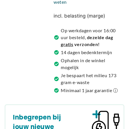
weten
e
r
incl. belasting (marge)
n
a
Op werkdagen voor 16:00
t
uur besteld,
dezelde dag
i
gratis
verzonden!
v
14 dagen bedenktermijn
e
Ophalen in de winkel
:
mogelijk
Je bespaart het milieu 173
gram e-waste
Minimaal 1 jaar garantie ⓘ
Inbegrepen bij
jouw nieuwe