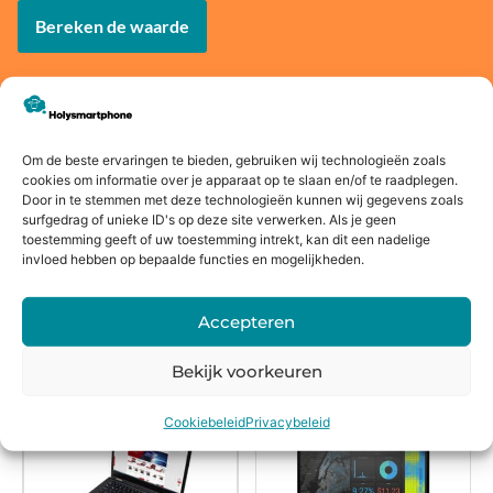
Bereken de waarde
Voor
14 dagen
Fysieke
Webwink
Om de beste ervaringen te bieden, gebruiken wij technologieën zoals
cookies om informatie over je apparaat op te slaan en/of te raadplegen.
16:00
bedenkte
winkel
el
Door in te stemmen met deze technologieën kunnen wij gegevens zoals
besteld,
rmijn
keurmerk
surfgedrag of unieke ID's op deze site verwerken. Als je geen
morgen
toestemming geeft of uw toestemming intrekt, kan dit een nadelige
invloed hebben op bepaalde functies en mogelijkheden.
in huis*
Accepteren
Alternatieven
Bekijk voorkeuren
Cookiebeleid
Privacybeleid