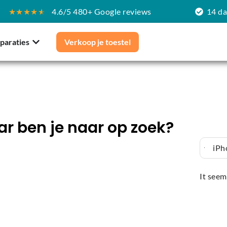
★★★★
★
4.6/5 480+ Google reviews
14 d
paraties
Verkoop je toestel
r ben je naar op zoek?
iPh
It seem