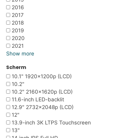
2016
2017
2018
2019
2020
2021
Show more
Scherm
10.1" 1920x1200p (LCD)
10.2"
10.2" 2160x1620p (LCD)
11.6-inch LED-backlit
12.9″ 2732×2048p (LCD)
12"
13.9-inch 3K LTPS Touchscreen
13"