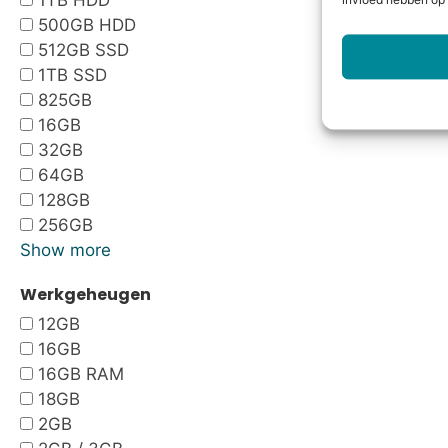
1TB HDD
invloed hebben op 
500GB HDD
512GB SSD
1TB SSD
825GB
16GB
32GB
64GB
128GB
256GB
Show more
Werkgeheugen
12GB
16GB
16GB RAM
18GB
2GB