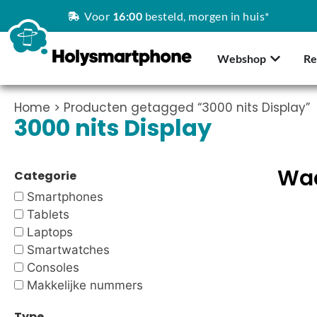
Voor
16:00
besteld, morgen in huis*
Webshop
Re
Home
> Producten getagged “3000 nits Display”
3000 nits Display
Waa
Categorie
Smartphones
Tablets
Laptops
Smartwatches
Consoles
Makkelijke nummers
Type