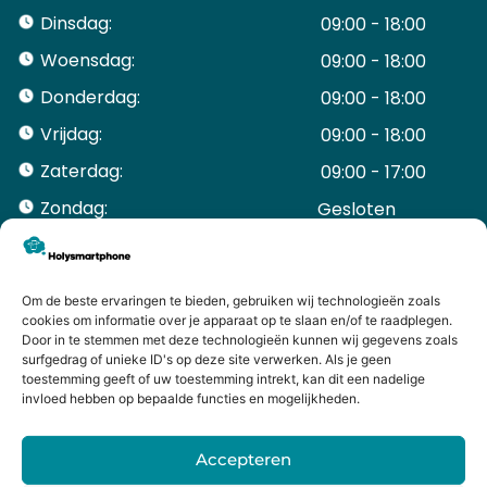
Dinsdag:
09:00 - 18:00
Woensdag:
09:00 - 18:00
Donderdag:
09:00 - 18:00
Vrijdag:
09:00 - 18:00
Zaterdag:
09:00 - 17:00
Zondag:
Gesloten ​ ​ ​ ​ ​ ​ ​
ACCOUNT
Mijn Account
Bestellingen
Om de beste ervaringen te bieden, gebruiken wij technologieën zoals
cookies om informatie over je apparaat op te slaan en/of te raadplegen.
Mijn winkelwagen
Door in te stemmen met deze technologieën kunnen wij gegevens zoals
HANDIGE LINKS
surfgedrag of unieke ID's op deze site verwerken. Als je geen
Levering en retourneren
toestemming geeft of uw toestemming intrekt, kan dit een nadelige
invloed hebben op bepaalde functies en mogelijkheden.
Garantie
Contact
Accepteren
iPhone laten maken