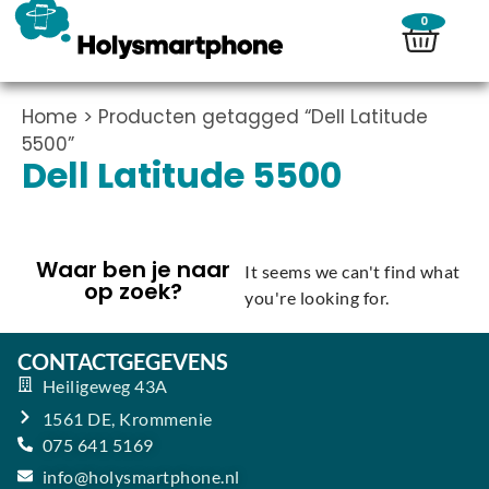
0
Home
> Producten getagged “Dell Latitude
5500”
Dell Latitude 5500
Waar ben je naar
It seems we can't find what
op zoek?
you're looking for.
CONTACTGEGEVENS
Heiligeweg 43A
1561 DE, Krommenie
075 641 5169
info@holysmartphone.nl