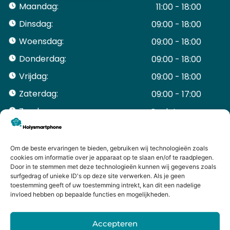
Maandag:
11:00 - 18:00
Dinsdag:
09:00 - 18:00
Woensdag:
09:00 - 18:00
Donderdag:
09:00 - 18:00
Vrijdag:
09:00 - 18:00
Zaterdag:
09:00 - 17:00
Zondag:
Gesloten ​ ​ ​ ​ ​ ​ ​
ACCOUNT
Mijn Account
Om de beste ervaringen te bieden, gebruiken wij technologieën zoals
Bestellingen
cookies om informatie over je apparaat op te slaan en/of te raadplegen.
Door in te stemmen met deze technologieën kunnen wij gegevens zoals
Mijn winkelwagen
surfgedrag of unieke ID's op deze site verwerken. Als je geen
HANDIGE LINKS
toestemming geeft of uw toestemming intrekt, kan dit een nadelige
Levering en retourneren
invloed hebben op bepaalde functies en mogelijkheden.
Garantie
Contact
Accepteren