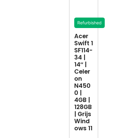
Refurbished
Acer
Swift 1
SF114-
34 |
14″ |
Celer
on
N450
0 |
4GB |
128GB
| Grijs
Wind
ows 11