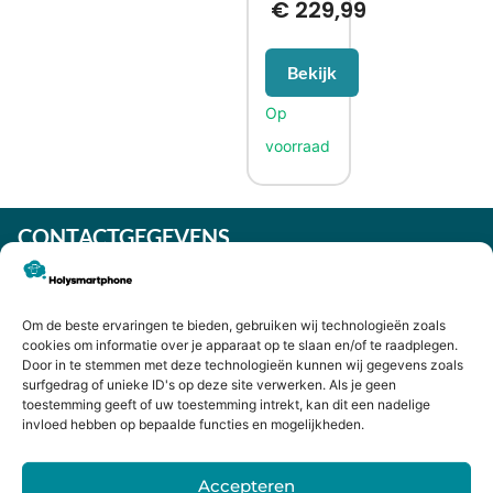
€
229,99
Bekijk
CONTACTGEGEVENS
Heiligeweg 43A
1561 DE, Krommenie
075 641 5169
Om de beste ervaringen te bieden, gebruiken wij technologieën zoals
cookies om informatie over je apparaat op te slaan en/of te raadplegen.
info@holysmartphone.nl
Door in te stemmen met deze technologieën kunnen wij gegevens zoals
Maandag:
11:00 - 18:00
surfgedrag of unieke ID's op deze site verwerken. Als je geen
toestemming geeft of uw toestemming intrekt, kan dit een nadelige
Dinsdag:
09:00 - 18:00
invloed hebben op bepaalde functies en mogelijkheden.
Woensdag:
09:00 - 18:00
Accepteren
Donderdag:
09:00 - 18:00