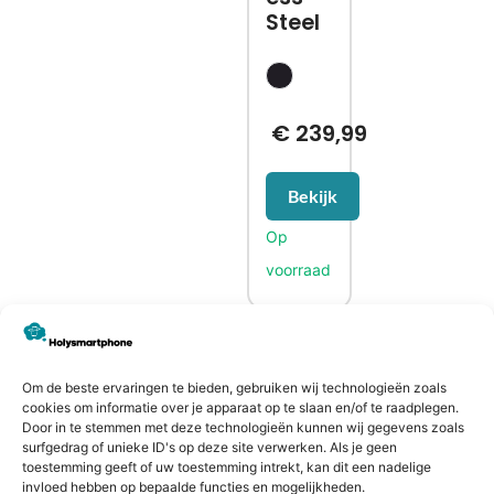
Steel
€
239,99
Bekijk
CONTACTGEGEVENS
Heiligeweg 43A
Om de beste ervaringen te bieden, gebruiken wij technologieën zoals
cookies om informatie over je apparaat op te slaan en/of te raadplegen.
1561 DE, Krommenie
Door in te stemmen met deze technologieën kunnen wij gegevens zoals
075 641 5169
surfgedrag of unieke ID's op deze site verwerken. Als je geen
toestemming geeft of uw toestemming intrekt, kan dit een nadelige
info@holysmartphone.nl
invloed hebben op bepaalde functies en mogelijkheden.