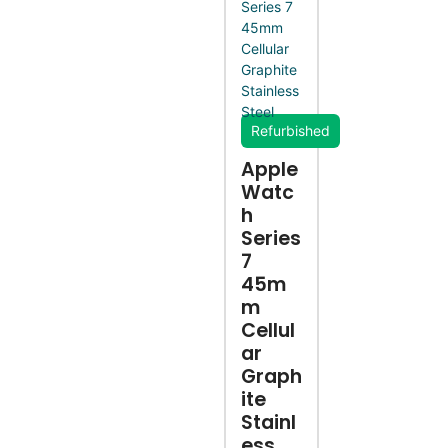
Refurbished
Apple
Watc
h
Series
7
45m
m
Cellul
ar
Graph
ite
Stainl
ess