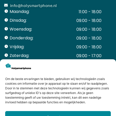
info@holysmartphone.nl
Maandag:
11:00 - 18:00
Dinsdag:
09:00 - 18:00
Woensdag:
09:00 - 18:00
Donderdag:
09:00 - 18:00
Vrijdag:
09:00 - 18:00
Zaterdag:
09:00 - 17:00
Zondag:
Gesloten ​ ​ ​ ​ ​ ​ ​
ACCOUNT
Mijn Account
Om de beste ervaringen te bieden, gebruiken wij technologieën zoals
cookies om informatie over je apparaat op te slaan en/of te raadplegen.
Bestellingen
Door in te stemmen met deze technologieën kunnen wij gegevens zoals
Mijn winkelwagen
surfgedrag of unieke ID's op deze site verwerken. Als je geen
toestemming geeft of uw toestemming intrekt, kan dit een nadelige
HANDIGE LINKS
invloed hebben op bepaalde functies en mogelijkheden.
Levering en retourneren
Garantie