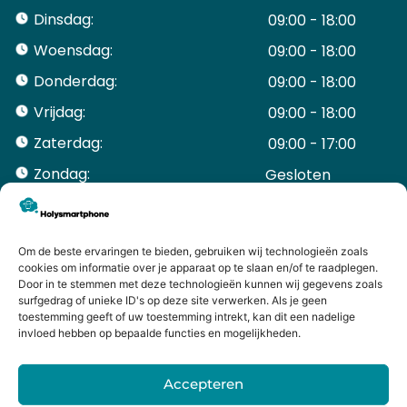
Dinsdag:
09:00 - 18:00
Woensdag:
09:00 - 18:00
Donderdag:
09:00 - 18:00
Vrijdag:
09:00 - 18:00
Zaterdag:
09:00 - 17:00
Zondag:
Gesloten ​ ​ ​ ​ ​ ​ ​
ACCOUNT
Mijn Account
Bestellingen
Om de beste ervaringen te bieden, gebruiken wij technologieën zoals
cookies om informatie over je apparaat op te slaan en/of te raadplegen.
Mijn winkelwagen
Door in te stemmen met deze technologieën kunnen wij gegevens zoals
HANDIGE LINKS
surfgedrag of unieke ID's op deze site verwerken. Als je geen
Levering en retourneren
toestemming geeft of uw toestemming intrekt, kan dit een nadelige
invloed hebben op bepaalde functies en mogelijkheden.
Garantie
Contact
Accepteren
iPhone laten maken