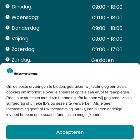
Dinsdag:
09:00 - 18:00
Woensdag:
09:00 - 18:00
Donderdag:
09:00 - 18:00
Vrijdag:
09:00 - 18:00
Zaterdag:
09:00 - 17:00
Zondag:
Gesloten ​ ​ ​ ​ ​ ​ ​
ACCOUNT
Mijn Account
Bestellingen
Om de beste ervaringen te bieden, gebruiken wij technologieën zoals
cookies om informatie over je apparaat op te slaan en/of te raadplegen.
Mijn winkelwagen
Door in te stemmen met deze technologieën kunnen wij gegevens zoals
HANDIGE LINKS
surfgedrag of unieke ID's op deze site verwerken. Als je geen
Levering en retourneren
toestemming geeft of uw toestemming intrekt, kan dit een nadelige
invloed hebben op bepaalde functies en mogelijkheden.
Garantie
Contact
Accepteren
iPhone laten maken