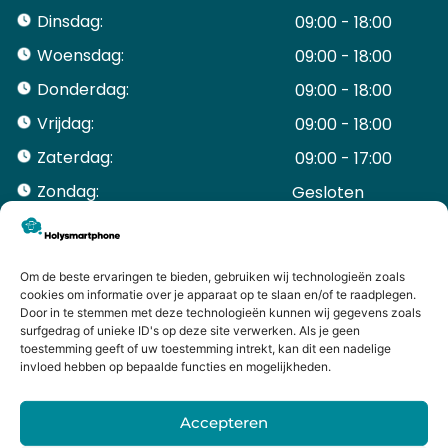
Dinsdag:
09:00 - 18:00
Woensdag:
09:00 - 18:00
Donderdag:
09:00 - 18:00
Vrijdag:
09:00 - 18:00
Zaterdag:
09:00 - 17:00
Zondag:
Gesloten ​ ​ ​ ​ ​ ​ ​
ACCOUNT
Mijn Account
Bestellingen
Om de beste ervaringen te bieden, gebruiken wij technologieën zoals
cookies om informatie over je apparaat op te slaan en/of te raadplegen.
Mijn winkelwagen
Door in te stemmen met deze technologieën kunnen wij gegevens zoals
HANDIGE LINKS
surfgedrag of unieke ID's op deze site verwerken. Als je geen
Levering en retourneren
toestemming geeft of uw toestemming intrekt, kan dit een nadelige
invloed hebben op bepaalde functies en mogelijkheden.
Garantie
Contact
Accepteren
iPhone laten maken