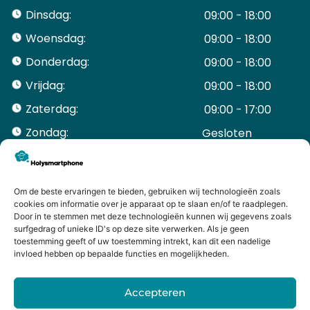
Dinsdag:
09:00 - 18:00
Woensdag:
09:00 - 18:00
Donderdag:
09:00 - 18:00
Vrijdag:
09:00 - 18:00
Zaterdag:
09:00 - 17:00
Zondag:
Gesloten ​ ​ ​ ​ ​ ​ ​
ACCOUNT
Mijn Account
Bestellingen
Om de beste ervaringen te bieden, gebruiken wij technologieën zoals
cookies om informatie over je apparaat op te slaan en/of te raadplegen.
Mijn winkelwagen
Door in te stemmen met deze technologieën kunnen wij gegevens zoals
HANDIGE LINKS
surfgedrag of unieke ID's op deze site verwerken. Als je geen
Levering en retourneren
toestemming geeft of uw toestemming intrekt, kan dit een nadelige
invloed hebben op bepaalde functies en mogelijkheden.
Garantie
Contact
Accepteren
iPhone laten maken