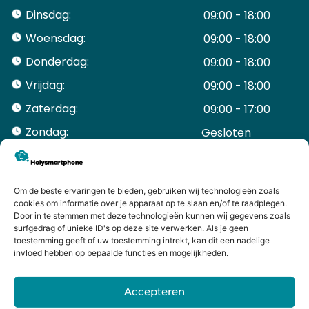
Dinsdag:
09:00 - 18:00
Woensdag:
09:00 - 18:00
Donderdag:
09:00 - 18:00
Vrijdag:
09:00 - 18:00
Zaterdag:
09:00 - 17:00
Zondag:
Gesloten ​ ​ ​ ​ ​ ​ ​
ACCOUNT
Mijn Account
Bestellingen
Om de beste ervaringen te bieden, gebruiken wij technologieën zoals
cookies om informatie over je apparaat op te slaan en/of te raadplegen.
Mijn winkelwagen
Door in te stemmen met deze technologieën kunnen wij gegevens zoals
HANDIGE LINKS
surfgedrag of unieke ID's op deze site verwerken. Als je geen
Levering en retourneren
toestemming geeft of uw toestemming intrekt, kan dit een nadelige
invloed hebben op bepaalde functies en mogelijkheden.
Garantie
Contact
Accepteren
iPhone laten maken