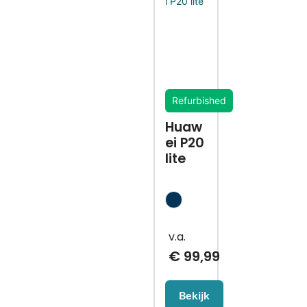
Refurbished
Huaw
ei P20
lite
€
99,99
Bekijk