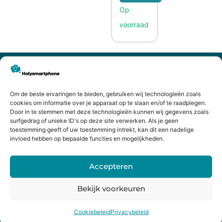
CONTACTGEGEVENS
Heiligeweg 43A
1561 DE, Krommenie
Om de beste ervaringen te bieden, gebruiken wij technologieën zoals
075 641 5169
cookies om informatie over je apparaat op te slaan en/of te raadplegen.
Door in te stemmen met deze technologieën kunnen wij gegevens zoals
info@holysmartphone.nl
surfgedrag of unieke ID's op deze site verwerken. Als je geen
Maandag:
11:00 - 18:00
toestemming geeft of uw toestemming intrekt, kan dit een nadelige
invloed hebben op bepaalde functies en mogelijkheden.
Dinsdag:
09:00 - 18:00
Woensdag:
09:00 - 18:00
Accepteren
Donderdag:
09:00 - 18:00
Bekijk voorkeuren
Vrijdag:
09:00 - 18:00
Cookiebeleid
Privacybeleid
Zaterdag:
09:00 - 17:00