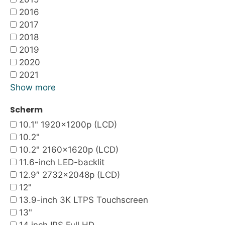
2016
2017
2018
2019
2020
2021
Show more
Scherm
10.1" 1920x1200p (LCD)
10.2"
10.2" 2160x1620p (LCD)
11.6-inch LED-backlit
12.9″ 2732×2048p (LCD)
12"
13.9-inch 3K LTPS Touchscreen
13"