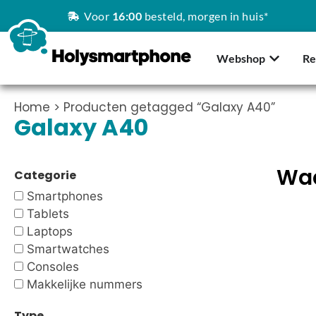
Voor
16:00
besteld, morgen in huis*
Webshop
Re
Home
> Producten getagged “Galaxy A40”
Galaxy A40
Waa
Categorie
Smartphones
Tablets
Laptops
Smartwatches
Consoles
Makkelijke nummers
Type