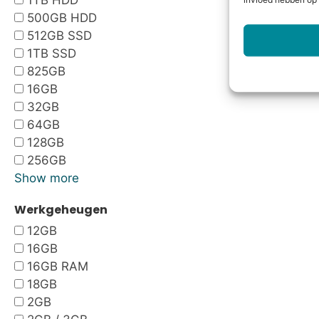
1TB HDD
invloed hebben op 
500GB HDD
512GB SSD
1TB SSD
825GB
16GB
32GB
64GB
128GB
256GB
Show more
Werkgeheugen
12GB
16GB
16GB RAM
18GB
2GB