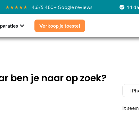
★★★★
★
4.6/5 480+ Google reviews
14 d
paraties
Verkoop je toestel
r ben je naar op zoek?
iPh
It seem