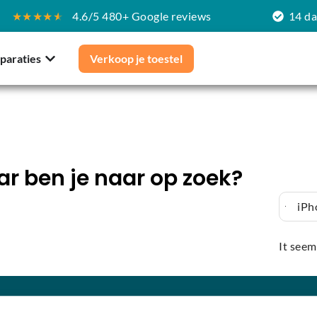
★★★★
★
4.6/5 480+ Google reviews
14 d
paraties
Verkoop je toestel
r ben je naar op zoek?
iPh
It seem