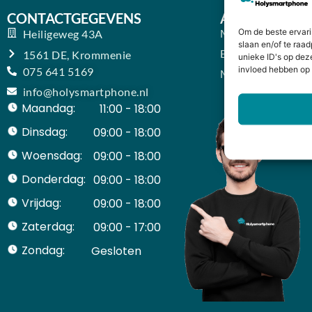
CONTACTGEGEVENS
ACCOUNT
Mijn Account
Om de beste ervari
Heiligeweg 43A
slaan en/of te raa
Bestellingen
1561 DE, Krommenie
unieke ID's op dez
invloed hebben op 
075 641 5169
Mijn winkelwage
info@holysmartphone.nl
Maandag:
11:00 - 18:00
Dinsdag:
09:00 - 18:00
Woensdag:
09:00 - 18:00
Donderdag:
09:00 - 18:00
Vrijdag:
09:00 - 18:00
Zaterdag:
09:00 - 17:00
Zondag:
Gesloten ​ ​ ​ ​ ​ ​ ​