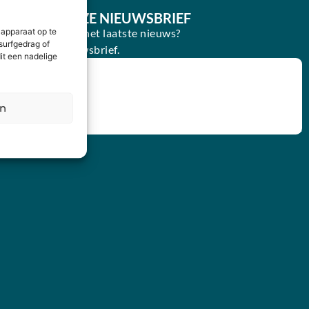
E IN VOOR ONZE NIEUWSBRIEF
oogte blijven van het laatste nieuws?
 apparaat op te
surfgedrag of
in voor onze nieuwsbrief.
it een nadelige
en
IJVEN