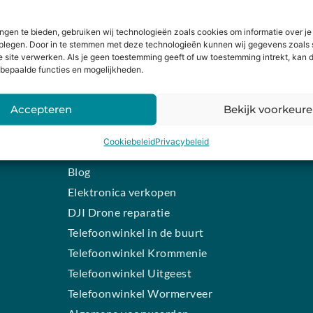
HANDIGE LINKS
SCHRIJF J
Levering en retourneren
Wil je op de h
ngen te bieden, gebruiken wij technologieën zoals cookies om informatie over je
dplegen. Door in te stemmen met deze technologieën kunnen wij gegevens zoals 
Schrijf je dan 
Garantie
e site verwerken. Als je geen toestemming geeft of uw toestemming intrekt, kan d
bepaalde functies en mogelijkheden.
n
Contact
iPhone laten maken
Accepteren
Bekijk voorkeur
Samsung smartphone laten
INSCHR
maken
Alternative:
Cookiebeleid
Privacybeleid
Wertgarantie
Blog
Elektronica verkopen
DJI Drone reparatie
Telefoonwinkel in de buurt
Telefoonwinkel Krommenie
Telefoonwinkel Uitgeest
Telefoonwinkel Wormerveer