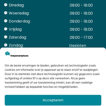
Dinsdag:
09:00 - 18:00
Woensdag:
09:00 - 18:00
Donderdag:
09:00 - 18:00
Vrijdag:
09:00 - 18:00
Zaterdag:
09:00 - 17:00
Zondag:
Gesloten ​ ​ ​ ​ ​ ​ ​
ACCOUNT
Mijn Account
Bestellingen
Om de beste ervaringen te bieden, gebruiken wij technologieën zoals
cookies om informatie over je apparaat op te slaan en/of te raadplegen.
Mijn winkelwagen
Door in te stemmen met deze technologieën kunnen wij gegevens zoals
HANDIGE LINKS
surfgedrag of unieke ID's op deze site verwerken. Als je geen
Levering en retourneren
toestemming geeft of uw toestemming intrekt, kan dit een nadelige
invloed hebben op bepaalde functies en mogelijkheden.
Garantie
Contact
Accepteren
iPhone laten maken