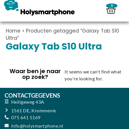
0
Home
> Producten getagged “Galaxy Tab S10
Ultra”
Galaxy Tab S10 Ultra
Waar ben je naar
It seems we can't find what
op zoek?
you're looking for.
CONTACTGEGEVENS
Heiligeweg 43A
1561 DE, Krommenie
075 641 5169
info@holysmartphone.nl