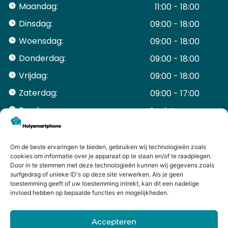
Maandag:
11:00 - 18:00
Dinsdag:
09:00 - 18:00
Woensdag:
09:00 - 18:00
Donderdag:
09:00 - 18:00
Vrijdag:
09:00 - 18:00
Zaterdag:
09:00 - 17:00
Zondag:
Gesloten ​ ​ ​ ​ ​ ​ ​
ACCOUNT
Mijn Account
Om de beste ervaringen te bieden, gebruiken wij technologieën zoals
Bestellingen
cookies om informatie over je apparaat op te slaan en/of te raadplegen.
Door in te stemmen met deze technologieën kunnen wij gegevens zoals
Mijn winkelwagen
surfgedrag of unieke ID's op deze site verwerken. Als je geen
HANDIGE LINKS
toestemming geeft of uw toestemming intrekt, kan dit een nadelige
Levering en retourneren
invloed hebben op bepaalde functies en mogelijkheden.
Garantie
Contact
Accepteren