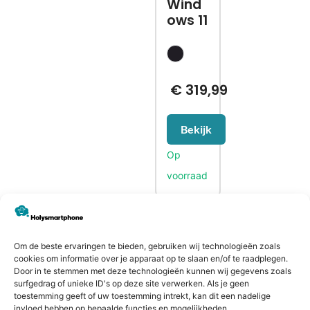
Wind
ows 11
€
319,99
Bekijk
CONTACTGEGEVENS
Om de beste ervaringen te bieden, gebruiken wij technologieën zoals
Heiligeweg 43A
cookies om informatie over je apparaat op te slaan en/of te raadplegen.
1561 DE, Krommenie
Door in te stemmen met deze technologieën kunnen wij gegevens zoals
surfgedrag of unieke ID's op deze site verwerken. Als je geen
075 641 5169
toestemming geeft of uw toestemming intrekt, kan dit een nadelige
info@holysmartphone.nl
invloed hebben op bepaalde functies en mogelijkheden.