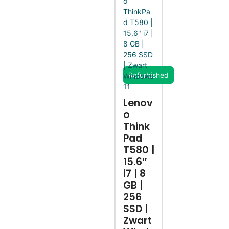
Refurbished
Lenov
o
Think
Pad
T580 |
15.6″
i7 | 8
GB |
256
SSD |
Zwart