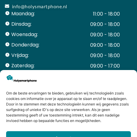
info@holysmartphone.nl
Maandag:
11:00 - 18:00
Dinsdag:
09:00 - 18:00
Woensdag:
09:00 - 18:00
Donderdag:
09:00 - 18:00
Vrijdag:
09:00 - 18:00
Zaterdag:
09:00 - 17:00
Zondag:
Gesloten ​ ​ ​ ​ ​ ​ ​
ACCOUNT
Mijn Account
Om de beste ervaringen te bieden, gebruiken wij technologieën zoals
cookies om informatie over je apparaat op te slaan en/of te raadplegen.
Bestellingen
Door in te stemmen met deze technologieën kunnen wij gegevens zoals
Mijn winkelwagen
surfgedrag of unieke ID's op deze site verwerken. Als je geen
toestemming geeft of uw toestemming intrekt, kan dit een nadelige
HANDIGE LINKS
invloed hebben op bepaalde functies en mogelijkheden.
Levering en retourneren
Garantie