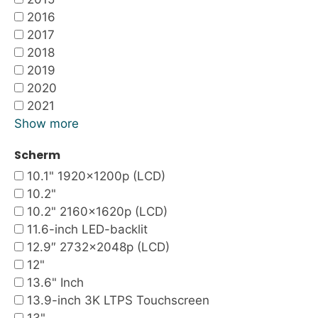
2016
2017
2018
2019
2020
2021
Show more
Scherm
10.1" 1920x1200p (LCD)
10.2"
10.2" 2160x1620p (LCD)
11.6-inch LED-backlit
12.9″ 2732×2048p (LCD)
12"
13.6" Inch
13.9-inch 3K LTPS Touchscreen