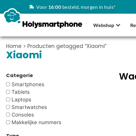
Voor
16:00
besteld, morgen in huis*
Webshop
Re
Home
> Producten getagged “Xiaomi”
Xiaomi
Waa
Categorie
Smartphones
Tablets
Laptops
Smartwatches
Consoles
Makkelijke nummers
Type