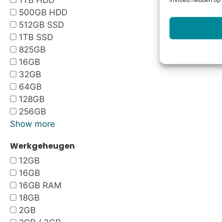
1TB HDD
invloed hebben op 
500GB HDD
512GB SSD
1TB SSD
825GB
16GB
32GB
64GB
128GB
256GB
Show more
Werkgeheugen
12GB
16GB
16GB RAM
18GB
2GB