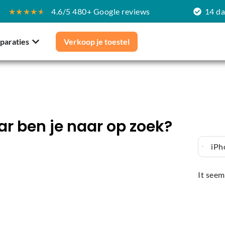
★★★★
★
4.6/5 480+ Google reviews
14 d
paraties
Verkoop je toestel
r ben je naar op zoek?
iPh
It seem