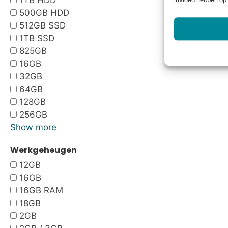
1TB HDD
invloed hebben op 
500GB HDD
512GB SSD
1TB SSD
825GB
16GB
32GB
64GB
128GB
256GB
Show more
Werkgeheugen
12GB
16GB
16GB RAM
18GB
2GB