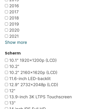
2016
2017
2018
2019
2020
2021
Show more
Scherm
10.1" 1920x1200p (LCD)
10.2"
10.2" 2160x1620p (LCD)
11.6-inch LED-backlit
12.9″ 2732×2048p (LCD)
12"
13.9-inch 3K LTPS Touchscreen
13"