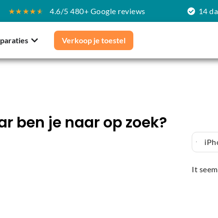
★★★★
★
4.6/5 480+ Google reviews
14 d
paraties
Verkoop je toestel
r ben je naar op zoek?
iPh
It seem