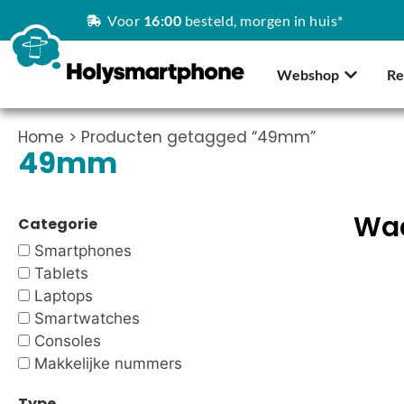
Voor
16:00
besteld, morgen in huis*
Webshop
Re
Home
> Producten getagged “49mm”
49mm
Waa
Categorie
Smartphones
Tablets
Laptops
Smartwatches
Consoles
Makkelijke nummers
Type