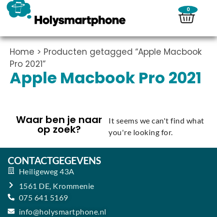
0
Home
> Producten getagged “Apple Macbook
Pro 2021”
Apple Macbook Pro 2021
Waar ben je naar
It seems we can't find what
op zoek?
you're looking for.
CONTACTGEGEVENS
Heiligeweg 43A
1561 DE, Krommenie
075 641 5169
info@holysmartphone.nl