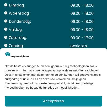
Dinsdag:
09:00 - 18:00
Woensdag:
09:00 - 18:00
Donderdag:
09:00 - 18:00
Vrijdag:
09:00 - 18:00
Zaterdag:
09:00 - 17:00
Zondag:
Gesloten ​ ​ ​ ​ ​ ​ ​
ACCOUNT
Mijn Account
Bestellingen
Om de beste ervaringen te bieden, gebruiken wij technologieën zoals
cookies om informatie over je apparaat op te slaan en/of te raadplegen.
Mijn winkelwagen
Door in te stemmen met deze technologieën kunnen wij gegevens zoals
HANDIGE LINKS
surfgedrag of unieke ID's op deze site verwerken. Als je geen
Levering en retourneren
toestemming geeft of uw toestemming intrekt, kan dit een nadelige
invloed hebben op bepaalde functies en mogelijkheden.
Garantie
Contact
Accepteren
iPhone laten maken