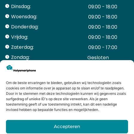
Dinsdag:
09:00 - 18:00
Woensdag:
09:00 - 18:00
Donderdag:
09:00 - 18:00
Vrijdag:
09:00 - 18:00
Zaterdag:
09:00 - 17:00
Zondag:
Gesloten ​ ​ ​ ​ ​ ​ ​
ACCOUNT
Mijn Account
Bestellingen
Om de beste ervaringen te bieden, gebruiken wij technologieën zoals
cookies om informatie over je apparaat op te slaan en/of te raadplegen.
Mijn winkelwagen
Door in te stemmen met deze technologieën kunnen wij gegevens zoals
HANDIGE LINKS
surfgedrag of unieke ID's op deze site verwerken. Als je geen
Levering en retourneren
toestemming geeft of uw toestemming intrekt, kan dit een nadelige
invloed hebben op bepaalde functies en mogelijkheden.
Garantie
Contact
Accepteren
iPhone laten maken