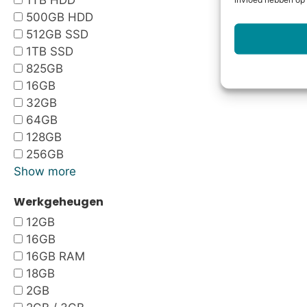
1TB HDD
invloed hebben op 
500GB HDD
512GB SSD
1TB SSD
825GB
16GB
32GB
64GB
128GB
256GB
Show more
Werkgeheugen
12GB
16GB
16GB RAM
18GB
2GB