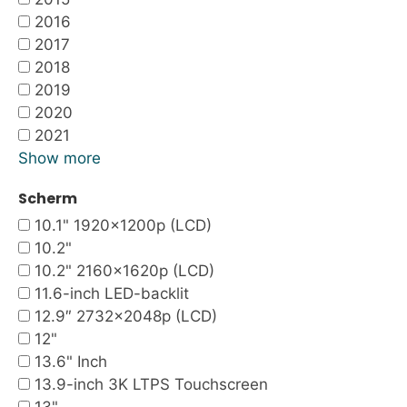
2016
2017
2018
2019
2020
2021
Show more
Scherm
10.1" 1920x1200p (LCD)
10.2"
10.2" 2160x1620p (LCD)
11.6-inch LED-backlit
12.9″ 2732×2048p (LCD)
12"
13.6" Inch
13.9-inch 3K LTPS Touchscreen