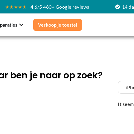
★★★★
★
4.6/5 480+ Google reviews
14 d
paraties
Verkoop je toestel
r ben je naar op zoek?
iPh
It seem