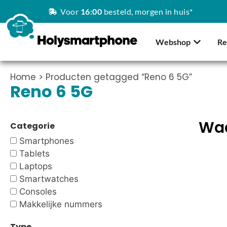
Voor
16:00
besteld, morgen in huis*
Webshop
Re
Home
> Producten getagged “Reno 6 5G”
Reno 6 5G
Waa
Categorie
Smartphones
Tablets
Laptops
Smartwatches
Consoles
Makkelijke nummers
Type