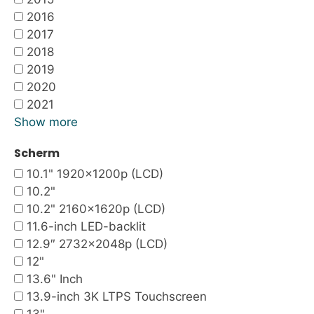
2016
2017
2018
2019
2020
2021
Show more
Scherm
10.1" 1920x1200p (LCD)
10.2"
10.2" 2160x1620p (LCD)
11.6-inch LED-backlit
12.9″ 2732×2048p (LCD)
12"
13.6" Inch
13.9-inch 3K LTPS Touchscreen