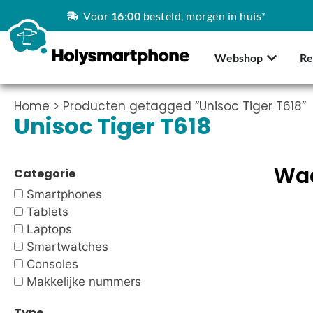
Voor
16:00
besteld, morgen in huis*
Webshop
Re
Home
> Producten getagged “Unisoc Tiger T618”
Unisoc Tiger T618
Waa
Categorie
Smartphones
Tablets
Laptops
Smartwatches
Consoles
Makkelijke nummers
Type