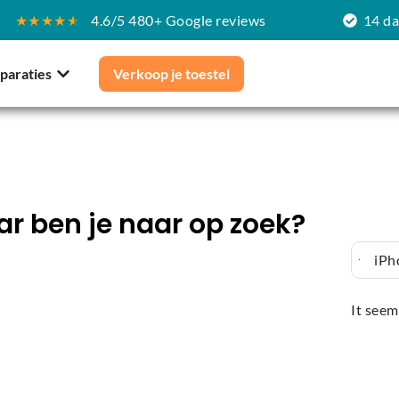
★★★★
★
4.6/5 480+ Google reviews
14 d
paraties
Verkoop je toestel
r ben je naar op zoek?
iPh
It seem