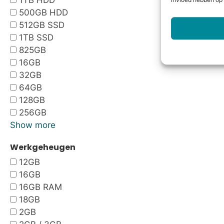
1TB HDD
invloed hebben op 
500GB HDD
512GB SSD
1TB SSD
825GB
16GB
32GB
64GB
128GB
256GB
Show more
Werkgeheugen
12GB
16GB
16GB RAM
18GB
2GB