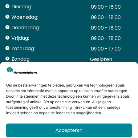
Dinsdag:
09:00 - 18:00
Woensdag:
09:00 - 18:00
Donderdag:
09:00 - 18:00
Vrijdag:
09:00 - 18:00
Zaterdag:
09:00 - 17:00
Zondag:
Gesloten ​ ​ ​ ​ ​ ​ ​
ACCOUNT
Mijn Account
Bestellingen
Om de beste ervaringen te bieden, gebruiken wij technologieën zoals
cookies om informatie over je apparaat op te slaan en/of te raadplegen.
Mijn winkelwagen
Door in te stemmen met deze technologieën kunnen wij gegevens zoals
HANDIGE LINKS
surfgedrag of unieke ID's op deze site verwerken. Als je geen
Levering en retourneren
toestemming geeft of uw toestemming intrekt, kan dit een nadelige
invloed hebben op bepaalde functies en mogelijkheden.
Garantie
Contact
Accepteren
iPhone laten maken